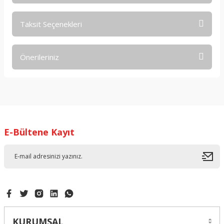
Taksit Seçenekleri
Bu ürüne ilk yorumu siz yapın!
Önerileriniz
Yorum Yaz
Bu ürünün fiyat bilgisi, resim, ürün açıklamalarında ve diğer
konularda yetersiz gördüğünüz noktaları öneri formunu
kullanarak tarafımıza iletebilirsiniz.
Görüş ve önerileriniz için teşekkür ederiz.
E-Bültene Kayıt
Ürün resmi kalitesiz, bozuk veya görüntülenemiyor.
Ürün açıklamasında eksik bilgiler bulunuyor.
Ürün bilgilerinde hatalar bulunuyor.
Ürün fiyatı diğer sitelerden daha pahalı.
Bu ürüne benzer farklı alternatifler olmalı.
KURUMSAL