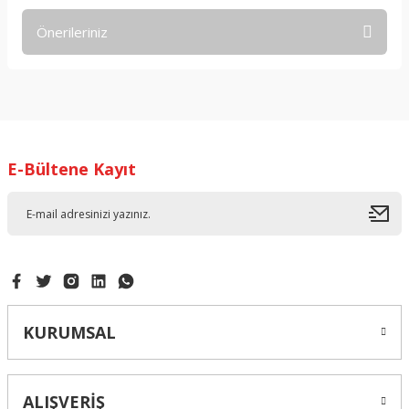
Önerileriniz
Yorum Yaz
Bu ürünün fiyat bilgisi, resim, ürün açıklamalarında ve diğer
konularda yetersiz gördüğünüz noktaları öneri formunu
kullanarak tarafımıza iletebilirsiniz.
Görüş ve önerileriniz için teşekkür ederiz.
E-Bültene Kayıt
Ürün resmi kalitesiz, bozuk veya görüntülenemiyor.
Ürün açıklamasında eksik bilgiler bulunuyor.
Ürün bilgilerinde hatalar bulunuyor.
Ürün fiyatı diğer sitelerden daha pahalı.
Bu ürüne benzer farklı alternatifler olmalı.
KURUMSAL
ALIŞVERİŞ
Gönder